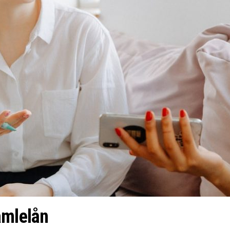
amlelån