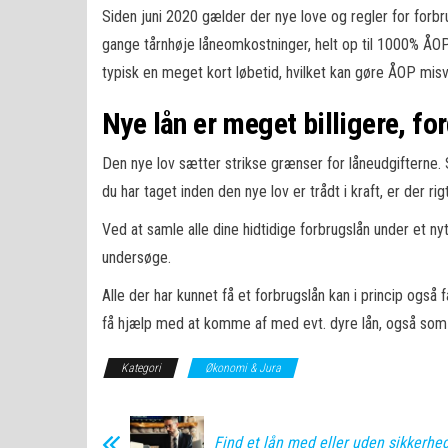
Siden juni 2020 gælder der nye love og regler for forbr
gange tårnhøje låneomkostninger, helt op til 1000% ÅOP!
typisk en meget kort løbetid, hvilket kan gøre ÅOP misv
Nye lån er meget billigere, fo
Den nye lov sætter strikse grænser for låneudgifterne.
du har taget inden den nye lov er trådt i kraft, er der ri
Ved at samle alle dine hidtidige forbrugslån under et n
undersøge.
Alle der har kunnet få et forbrugslån kan i princip også
få hjælp med at komme af med evt. dyre lån, også som 
Kategori
Økonomi & Jura
Find et lån med eller uden sikkerhe