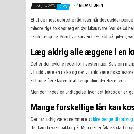
Af
REDAKTIONEN
26. juni 2020
0
Et af de mest udbredte råd, især når det gælder penge o
mindre rige folk var æg en dyr luksusvare. Var de så h
samle æggene. Men hvis kurven blev tabt på gulvet, var 
Læg aldrig alle æggene i en k
Det er den gyldne regel for investeringer. Selv om mange
vil altid være en risiko og der vil altid være risikofakt
at bruge flere kurve til at lægge dine dyrebare æg i.
Men der findes en undtagelse, hvor det faktisk er en god
Mange forskellige lån kan kos
Det har aldrig været nemmere at
låne penge til forbrug
det kan du være sikker på. Men der er faktisk sket noget