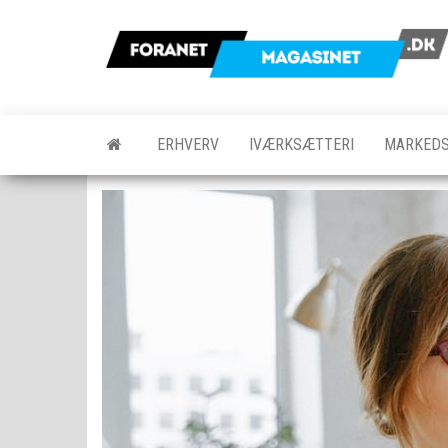
Skip
to
the
content
ERHVERV
IVÆRKSÆTTERI
MARKEDS