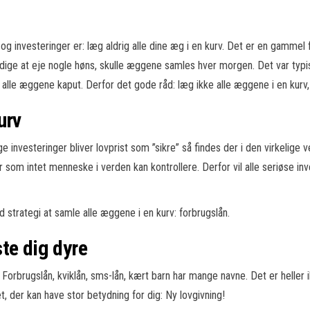
g investeringer er: læg aldrig alle dine æg i en kurv. Det er en gammel
eldige at eje nogle høns, skulle æggene samles hver morgen. Det var typ
alle æggene kaput. Derfor det gode råd: læg ikke alle æggene i en kurv, s
urv
 investeringer bliver lovprist som ”sikre” så findes der i den virkelige 
orer som intet menneske i verden kan kontrollere. Derfor vil alle seriøse in
 strategi at samle alle æggene i en kurv: forbrugslån.
te dig dyre
. Forbrugslån, kviklån, sms-lån, kært barn har mange navne. Det er heller
, der kan have stor betydning for dig: Ny lovgivning!