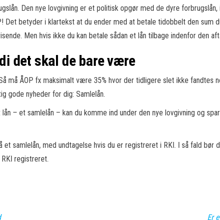
ugslån. Den nye lovgivning er et politisk opgør med de dyre forbrugslån, 
 Det betyder i klartekst at du ender med at betale tidobbelt den sum du
isende. Men hvis ikke du kan betale sådan et lån tilbage indenfor den af
rdi det skal de bare være
 Så må ÅOP fx maksimalt være 35% hvor der tidligere slet ikke fandtes n
gtig gode nyheder for dig: Samlelån.
yt lån – et samlelån – kan du komme ind under den nye lovgivning og spa
 få et samlelån, med undtagelse hvis du er registreret i RKI. I så fald b
RKI registreret.
d
Er 