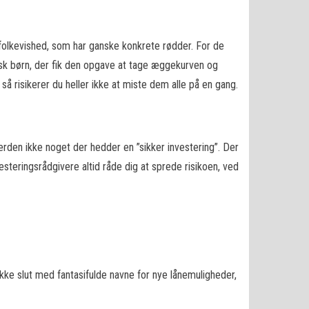
 folkevished, som har ganske konkrete rødder. For de
isk børn, der fik den opgave at tage æggekurven og
å risikerer du heller ikke at miste dem alle på en gang.
verden ikke noget der hedder en ”sikker investering”. Der
vesteringsrådgivere altid råde dig at sprede risikoen, ved
 ikke slut med fantasifulde navne for nye lånemuligheder,