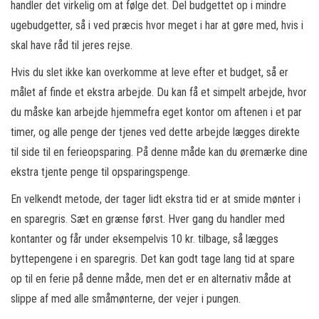
handler det virkelig om at følge det. Del budgettet op i mindre
ugebudgetter, så i ved præcis hvor meget i har at gøre med, hvis i
skal have råd til jeres rejse.
Hvis du slet ikke kan overkomme at leve efter et budget, så er
målet af finde et ekstra arbejde. Du kan få et simpelt arbejde, hvor
du måske kan arbejde hjemmefra eget kontor om aftenen i et par
timer, og alle penge der tjenes ved dette arbejde lægges direkte
til side til en ferieopsparing. På denne måde kan du øremærke dine
ekstra tjente penge til opsparingspenge.
En velkendt metode, der tager lidt ekstra tid er at smide mønter i
en sparegris. Sæt en grænse først. Hver gang du handler med
kontanter og får under eksempelvis 10 kr. tilbage, så lægges
byttepengene i en sparegris. Det kan godt tage lang tid at spare
op til en ferie på denne måde, men det er en alternativ måde at
slippe af med alle småmønterne, der vejer i pungen.