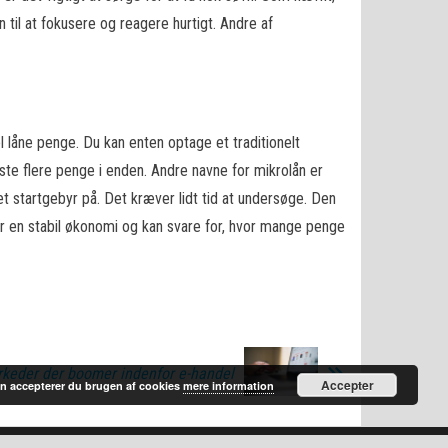
til at fokusere og reagere hurtigt. Andre af
l låne penge. Du kan enten optage et traditionelt
te flere penge i enden. Andre navne for mikrolån er
 et startgebyr på. Det kræver lidt tid at undersøge. Den
ler en stabil økonomi og kan svare for, hvor mange penge
keder der boomer indenfor e-handel
Accepter
n accepterer du brugen af cookies
mere information