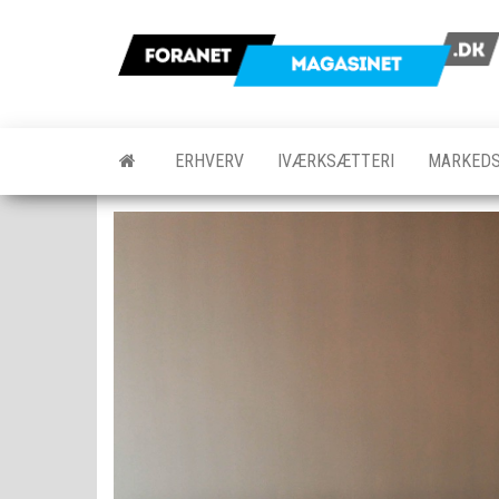
Skip
to
the
content
ERHVERV
IVÆRKSÆTTERI
MARKEDS