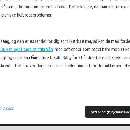
 såsom at komme ud for en bilulykke. Dette kan se, da man mister evnen 
le kroniske helbredsproblemer.
n seng, og den er essentiel for dig som iværksætter, så kan du med forde
.
Du kan også tage et mikrolån
, men det ender som regel bare med at kos
tigt og nemt kan låne store beløb. Sørg for at finde et, hvor der ikke er
sikreste. Det kræver dog, at du har en eller anden form for sikkerhed el
e vækst
3 mar
Ved at bruge hjemmeside