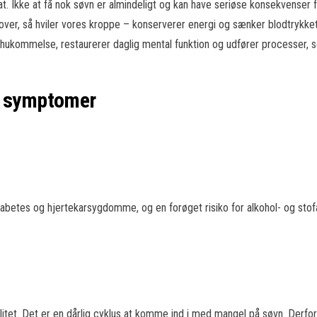
 Ikke at få nok søvn er almindeligt og kan have seriøse konsekvenser for
over, så hviler vores kroppe – konserverer energi og sænker blodtrykke
hukommelse, restaurerer daglig mental funktion og udfører processer, som 
e symptomer
abetes og hjertekarsygdomme, og en forøget risiko for alkohol- og sto
alitet. Det er en dårlig cyklus at komme ind i med mangel på søvn. Derfor