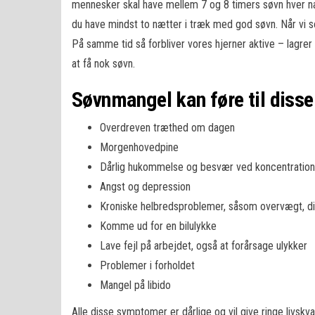
mennesker skal have mellem 7 og 8 timers søvn hver nat.
du have mindst to nætter i træk med god søvn. Når vi s
På samme tid så forbliver vores hjerner aktive – lagrer 
at få nok søvn.
Søvnmangel kan føre til diss
Overdreven træthed om dagen
Morgenhovedpine
Dårlig hukommelse og besvær ved koncentration
Angst og depression
Kroniske helbredsproblemer, såsom overvægt, di
Komme ud for en bilulykke
Lave fejl på arbejdet, også at forårsage ulykker
Problemer i forholdet
Mangel på libido
Alle disse symptomer er dårlige og vil give ringe livskv