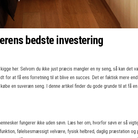
erens bedste investering
kigge her. Selvom du ikke just præcis mangler en ny seng, så kan det væ
dt for at få ens forretning til at blive en succes. Det er faktisk mere en
købe en suveræn seng. I denne artikel finder du gode grunde til at få e
 mennesker fungerer ikke uden søvn. Læs her om, hvorfor søvn er så vigtig
unktion, følelsesmæssigt velvære, fysisk helbred, daglig præstation og 