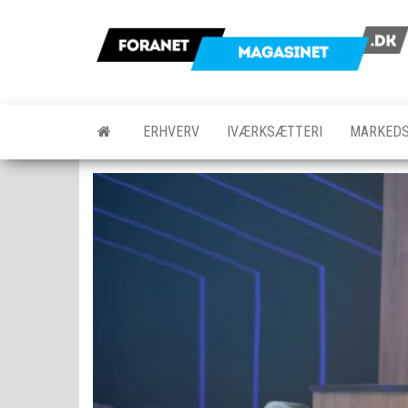
Skip
to
the
content
ERHVERV
IVÆRKSÆTTERI
MARKEDS