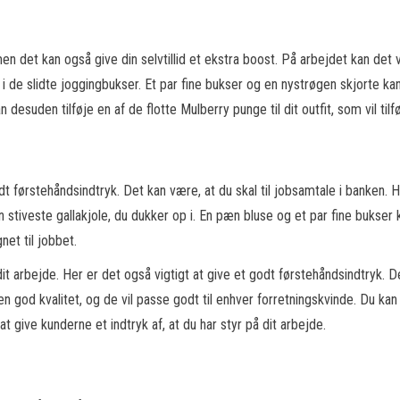
en det kan også give din selvtillid et ekstra boost. På arbejdet kan det 
 i de slidte joggingbukser. Et par fine bukser og en nystrøgen skjorte k
desuden tilføje en af de flotte Mulberry punge til dit outfit, som vil tilfø
dt førstehåndsindtryk. Det kan være, at du skal til jobsamtale i banken. H
en stiveste gallakjole, du dukker op i. En pæn bluse og et par fine buks
gnet til jobbet.
it arbejde. Her er det også vigtigt at give et godt førstehåndsindtryk. D
 en god kvalitet, og de vil passe godt til enhver forretningskvinde. Du ka
at give kunderne et indtryk af, at du har styr på dit arbejde.